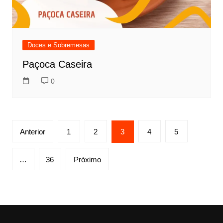
Doces e Sobremesas
Paçoca Caseira
0
Paginação
Anterior
1
2
3
4
5
de
posts
…
36
Próximo