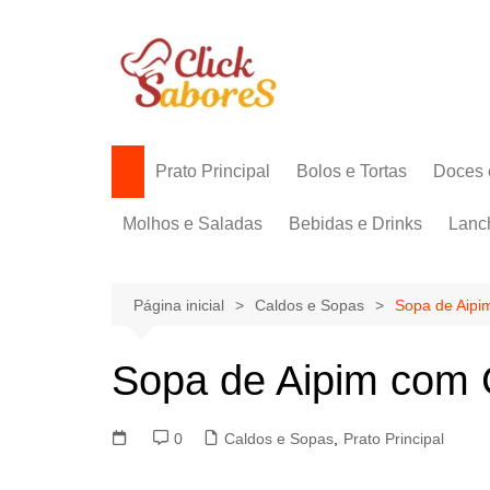
Ir
para
o
conteúdo
Prato Principal
Bolos e Tortas
Doces 
Molhos e Saladas
Bebidas e Drinks
Lanc
Página inicial
Caldos e Sopas
Sopa de Aip
Sopa de Aipim com
0
Caldos e Sopas
,
Prato Principal