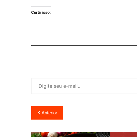
Curtir isso:
Digite seu e-mail…
Navegação
Anterior
de
Post